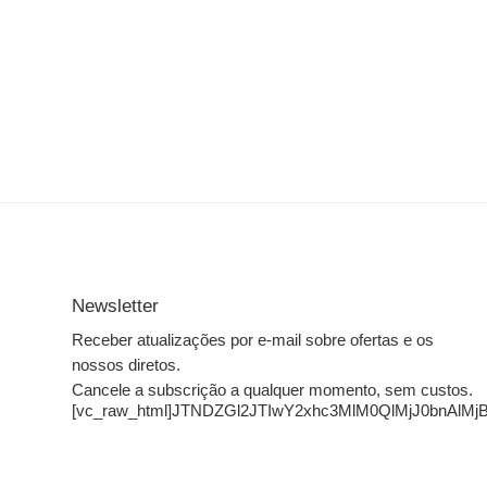
Email
*
Password
*
Os seus dados pessoais serão utilizados para melhorar a sua
experiência por toda a loja, para gerir o acesso à sua conta e para
Newsletter
os propósitos descritos na nossa
política de privacidade
.
Receber atualizações por e-mail sobre ofertas e os
nossos diretos.
CRIE A SUA CONTA
Cancele a subscrição a qualquer momento, sem custos.
[vc_raw_html]JTNDZGl2JTIwY2xhc3MlM0QlMjJ0bn
Já tem uma conta?
Entre aqui