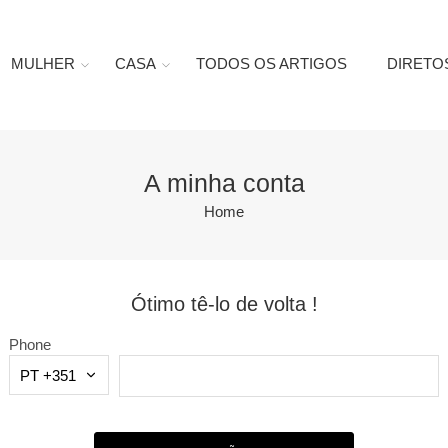
MULHER
CASA
TODOS OS ARTIGOS
DIRETO
A minha conta
Home
Ótimo tê-lo de volta !
Phone