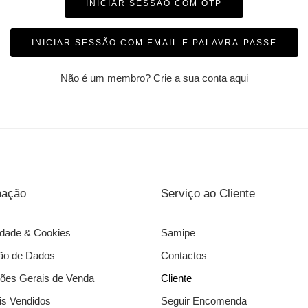
INICIAR SESSÃO COM OTP
INICIAR SESSÃO COM EMAIL E PALAVRA-PASSE
Não é um membro?
Crie a sua conta aqui
mação
Serviço ao Cliente
idade & Cookies
Samipe
ão de Dados
Contactos
ões Gerais de Venda
Cliente
s Vendidos
Seguir Encomenda