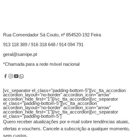
Rua Comendador Sá Couto, nº 854520-192 Feira
913 118 389 / 916 318 648 / 914 094 791
geral@samipe.pt
*Chamada para a rede móvel nacional
[vc_separator el_class="padding-bottom-5"][vc_tta_accordion
accordion_layout="no-border" accordion_icon="arrow"
accordion_hide_first="1"]
[/vc_tta_accordion][vc_separator
el_class="padding-bottom-5"][vc_tta_accordion
accordion_layout="no-border" accordion_icon="arrow"
accordion_hide_first="1"]
[/vc_tta_accordion][vc_separator
el_class="padding-bottom-5"]
Quero receber atualizações por e-mail sobre tendências atuais,
ofertas e vouchers.
Cancele a subscrição a qualquer momento,
sem custos.