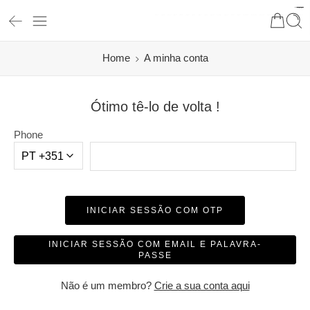
https://pgrilampung.org/
https://pgrimadiun.org/
pgribangka.org
https://pgrijambi.org/
https://pgrijabar.org/
kampungbet
kampungbet
kampungbet
kampungbet
kampungbet
kampungbet
kampungbet
kampungbet
kampungbet
kampungbet
kampungbet
kampungbet
kampungbet
kampungbet
pgrimaluku.org
pgrisumsel.org
kampungbet
kampungbet
kampungbet
kampungbet
https://pgribali.org/
pgrikalbar.org
pgrijogja.org
toto togel
situs toto
toto togel
link slot
slot resmi
slot resmi
situs toto
slot resmi
situs toto
situs slot
togel online
situs togel
toto slot
slot resmi
monperatoto
monperatoto
idibabel.org
idimalut.org
idimusi.org
idilombok.org
idisingkang.org
idiluwu.org
Home
A minha conta
Ótimo tê-lo de volta !
Phone
INICIAR SESSÃO COM OTP
INICIAR SESSÃO COM EMAIL E PALAVRA-
PASSE
Não é um membro?
Crie a sua conta aqui