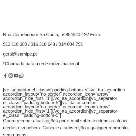
Rua Comendador Sá Couto, nº 854520-192 Feira
913 118 389 / 916 318 648 / 914 094 791
geral@samipe.pt
*Chamada para a rede móvel nacional
[vc_separator el_class="padding-bottom-5"][vc_tta_accordion
accordion_layout="no-border" accordion_icon="arrow"
accordion_hide_first="1"]
[/vc_tta_accordion][vc_separator
el_class="padding-bottom-5"][vc_tta_accordion
accordion_layout="no-border" accordion_icon="arrow"
accordion_hide_first="1"]
[/vc_tta_accordion][vc_separator
el_class="padding-bottom-5"]
Quero receber atualizações por e-mail sobre tendências atuais,
ofertas e vouchers.
Cancele a subscrição a qualquer momento,
sem custos.