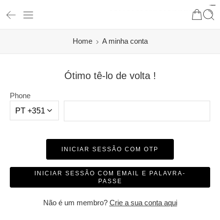
https://pgrilampung.org/
https://pgrimadiun.org/
pgribangka.org
https://pgrijambi.org/
https://pgrijabar.org/
kampungbet
kampungbet
kampungbet
kampungbet
kampungbet
kampungbet
kampungbet
kampungbet
kampungbet
kampungbet
kampungbet
kampungbet
kampungbet
kampungbet
pgrimaluku.org
pgrisumsel.org
kampungbet
kampungbet
kampungbet
kampungbet
https://pgribali.org/
pgrikalbar.org
pgrijogja.org
toto togel
situs toto
toto togel
link slot
slot resmi
slot resmi
situs toto
slot resmi
situs toto
situs slot
togel online
situs togel
toto slot
slot resmi
monperatoto
monperatoto
idibabel.org
idimalut.org
idimusi.org
idilombok.org
idisingkang.org
idiluwu.org
Home
A minha conta
Ótimo tê-lo de volta !
Phone
INICIAR SESSÃO COM OTP
INICIAR SESSÃO COM EMAIL E PALAVRA-
PASSE
Não é um membro?
Crie a sua conta aqui