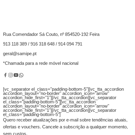
Rua Comendador Sá Couto, nº 854520-192 Feira
913 118 389 / 916 318 648 / 914 094 791
geral@samipe.pt
*Chamada para a rede móvel nacional
[vc_separator el_class="padding-bottom-5"][vc_tta_accordion
accordion_layout="no-border" accordion_icon="arrow"
accordion_hide_first="1"]
[/vc_tta_accordion][vc_separator
el_class="padding-bottom-5"][vc_tta_accordion
accordion_layout="no-border" accordion_icon="arrow"
accordion_hide_first="1"]
[/vc_tta_accordion][vc_separator
el_class="padding-bottom-5"]
Quero receber atualizações por e-mail sobre tendências atuais,
ofertas e vouchers.
Cancele a subscrição a qualquer momento,
sem custos.