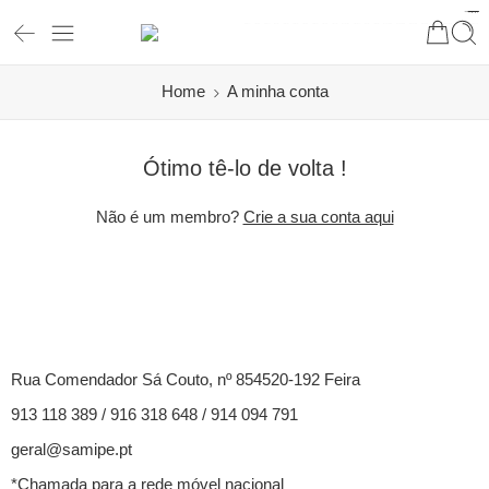
https://pgrilampung.org/
https://pgrimadiun.org/
pgribangka.org
https://pgrijambi.org/
https://pgrijabar.org/
kampungbet
kampungbet
kampungbet
kampungbet
kampungbet
kampungbet
kampungbet
kampungbet
kampungbet
kampungbet
kampungbet
kampungbet
kampungbet
kampungbet
pgrimaluku.org
pgrisumsel.org
kampungbet
kampungbet
kampungbet
kampungbet
https://pgribali.org/
pgrikalbar.org
pgrijogja.org
toto togel
situs toto
toto togel
link slot
slot resmi
slot resmi
situs toto
slot resmi
situs toto
situs slot
togel online
situs togel
toto slot
slot resmi
monperatoto
monperatoto
idibabel.org
idimalut.org
idimusi.org
idilombok.org
idisingkang.org
idiluwu.org
Home
A minha conta
Ótimo tê-lo de volta !
Não é um membro?
Crie a sua conta aqui
Rua Comendador Sá Couto, nº 854520-192 Feira
913 118 389 / 916 318 648 / 914 094 791
geral@samipe.pt
*Chamada para a rede móvel nacional