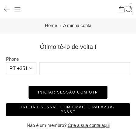
https://pgrilampung.org/
https://pgrimadiun.org/
pgribangka.org
https://pgrijambi.org/
https://pgrijabar.org/
kampungbet
kampungbet
kampungbet
kampungbet
kampungbet
kampungbet
kampungbet
kampungbet
kampungbet
kampungbet
kampungbet
kampungbet
kampungbet
kampungbet
pgrimaluku.org
pgrisumsel.org
kampungbet
kampungbet
kampungbet
kampungbet
https://pgribali.org/
pgrikalbar.org
pgrijogja.org
toto togel
situs toto
toto togel
link slot
slot resmi
slot resmi
situs toto
slot resmi
situs toto
situs slot
togel online
situs togel
toto slot
slot resmi
monperatoto
monperatoto
idibabel.org
idimalut.org
idimusi.org
idilombok.org
idisingkang.org
idiluwu.org
Home
A minha conta
Ótimo tê-lo de volta !
Phone
INICIAR SESSÃO COM OTP
INICIAR SESSÃO COM EMAIL E PALAVRA-
PASSE
Não é um membro?
Crie a sua conta aqui