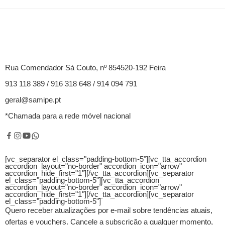
Rua Comendador Sá Couto, nº 854520-192 Feira
913 118 389 / 916 318 648 / 914 094 791
geral@samipe.pt
*Chamada para a rede móvel nacional
[vc_separator el_class="padding-bottom-5"][vc_tta_accordion
accordion_layout="no-border" accordion_icon="arrow"
accordion_hide_first="1"]
[/vc_tta_accordion][vc_separator
el_class="padding-bottom-5"][vc_tta_accordion
accordion_layout="no-border" accordion_icon="arrow"
accordion_hide_first="1"]
[/vc_tta_accordion][vc_separator
el_class="padding-bottom-5"]
Quero receber atualizações por e-mail sobre tendências atuais,
ofertas e vouchers.
Cancele a subscrição a qualquer momento,