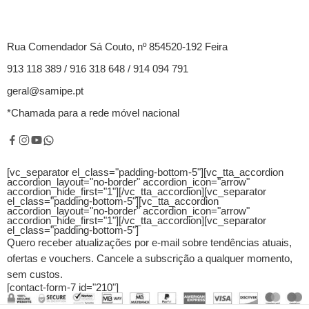
Rua Comendador Sá Couto, nº 854520-192 Feira
913 118 389 / 916 318 648 / 914 094 791
geral@samipe.pt
*Chamada para a rede móvel nacional
[vc_separator el_class="padding-bottom-5"][vc_tta_accordion
accordion_layout="no-border" accordion_icon="arrow"
accordion_hide_first="1"]
[/vc_tta_accordion][vc_separator
el_class="padding-bottom-5"][vc_tta_accordion
accordion_layout="no-border" accordion_icon="arrow"
accordion_hide_first="1"]
[/vc_tta_accordion][vc_separator
el_class="padding-bottom-5"]
Quero receber atualizações por e-mail sobre tendências atuais,
ofertas e vouchers.
Cancele a subscrição a qualquer momento,
sem custos.
[contact-form-7 id="210"]