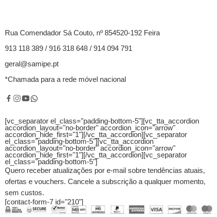
Rua Comendador Sá Couto, nº 854520-192 Feira
913 118 389 / 916 318 648 / 914 094 791
geral@samipe.pt
*Chamada para a rede móvel nacional
[vc_separator el_class="padding-bottom-5"][vc_tta_accordion
accordion_layout="no-border" accordion_icon="arrow"
accordion_hide_first="1"]
[/vc_tta_accordion][vc_separator
el_class="padding-bottom-5"][vc_tta_accordion
accordion_layout="no-border" accordion_icon="arrow"
accordion_hide_first="1"]
[/vc_tta_accordion][vc_separator
el_class="padding-bottom-5"]
Quero receber atualizações por e-mail sobre tendências atuais,
ofertas e vouchers.
Cancele a subscrição a qualquer momento,
sem custos.
[contact-form-7 id="210"]