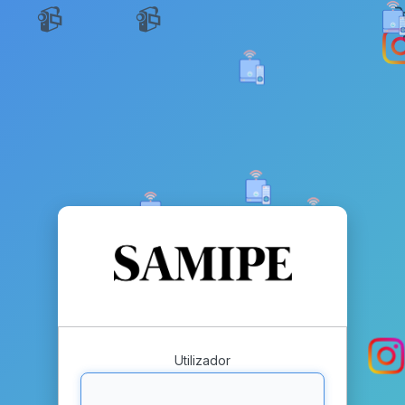
📹
Utilizador