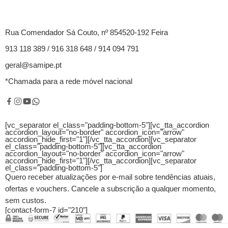
Rua Comendador Sá Couto, nº 854520-192 Feira
913 118 389 / 916 318 648 / 914 094 791
geral@samipe.pt
*Chamada para a rede móvel nacional
[vc_separator el_class="padding-bottom-5"][vc_tta_accordion
accordion_layout="no-border" accordion_icon="arrow"
accordion_hide_first="1"]
[/vc_tta_accordion][vc_separator
el_class="padding-bottom-5"][vc_tta_accordion
accordion_layout="no-border" accordion_icon="arrow"
accordion_hide_first="1"]
[/vc_tta_accordion][vc_separator
el_class="padding-bottom-5"]
Quero receber atualizações por e-mail sobre tendências atuais,
ofertas e vouchers.
Cancele a subscrição a qualquer momento,
sem custos.
[contact-form-7 id="210"]