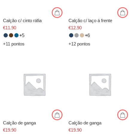
Calção c/ cinto ráfia
Calção c/ laço á frente
€
11.90
€
12.90
5
6
+11 pontos
+12 pontos
Calção de ganga
Calção de ganga
€
19.90
€
19.90