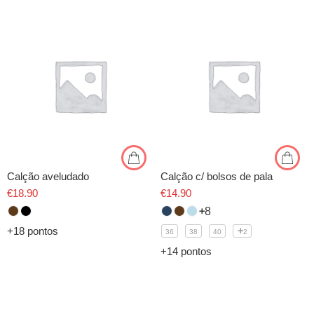
Calção aveludado
Calção c/ bolsos de pala
€
18.90
€
14.90
8
+18 pontos
36
38
40
2
+14 pontos