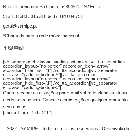
Rua Comendador Sá Couto, nº 854520-192 Feira
913 118 389 / 916 318 648 / 914 094 791
geral@samipe.pt
*Chamada para a rede móvel nacional
[vc_separator el_class="padding-bottom-5"][vc_tta_accordion
accordion_layout="no-border" accordion_icon="arrow"
accordion_hide_first="1"]
[/vc_tta_accordion][vc_separator
el_class="padding-bottom-5"][vc_tta_accordion
accordion_layout="no-border" accordion_icon="arrow"
accordion_hide_first="1"]
[/vc_tta_accordion][vc_separator
el_class="padding-bottom-5"]
Quero receber atualizações por e-mail sobre tendências atuais,
ofertas e vouchers.
Cancele a subscrição a qualquer momento,
sem custos.
[contact-form-7 id="210"]
2022 - SAMIPE - Todos os diretos reservados - Desenvolvido