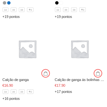
34
36
38
3
34
36
38
3
+19 pontos
+19 pontos
Calção de ganga
Calção de ganga ás bolinhas c/ cinto
€
16.90
€
17.90
+17 pontos
34
36
38
2
+16 pontos