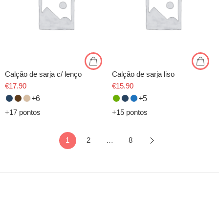
Calção de sarja c/ lenço
Calção de sarja liso
€
17.90
€
15.90
6
5
+17 pontos
+15 pontos
1
2
…
8