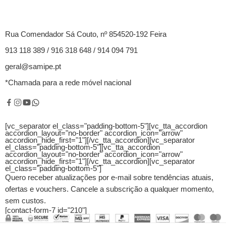
Rua Comendador Sá Couto, nº 854520-192 Feira
913 118 389 / 916 318 648 / 914 094 791
geral@samipe.pt
*Chamada para a rede móvel nacional
[vc_separator el_class="padding-bottom-5"][vc_tta_accordion
accordion_layout="no-border" accordion_icon="arrow"
accordion_hide_first="1"]
[/vc_tta_accordion][vc_separator
el_class="padding-bottom-5"][vc_tta_accordion
accordion_layout="no-border" accordion_icon="arrow"
accordion_hide_first="1"]
[/vc_tta_accordion][vc_separator
el_class="padding-bottom-5"]
Quero receber atualizações por e-mail sobre tendências atuais,
ofertas e vouchers.
Cancele a subscrição a qualquer momento,
sem custos.
[contact-form-7 id="210"]