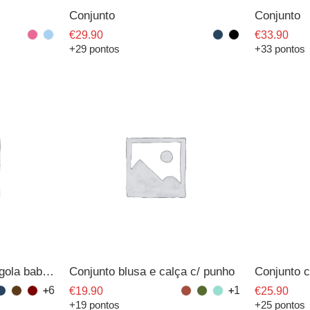
Conjunto
Conjunto
€
29.90
€
33.90
+29 pontos
+33 pontos
Conjunto acetinado c/ gola babete
Conjunto blusa e calça c/ punho
Conjunto c
6
1
€
19.90
€
25.90
+19 pontos
+25 pontos