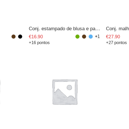
Conj. estampado de blusa e pantalona
Conj. malh
1
€
16.90
€
27.90
+16 pontos
+27 pontos