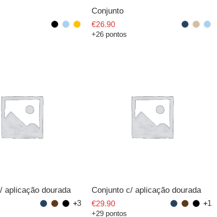
Conjunto
€
26.90
+26 pontos
/ aplicação dourada
Conjunto c/ aplicação dourada
3
1
€
29.90
+29 pontos