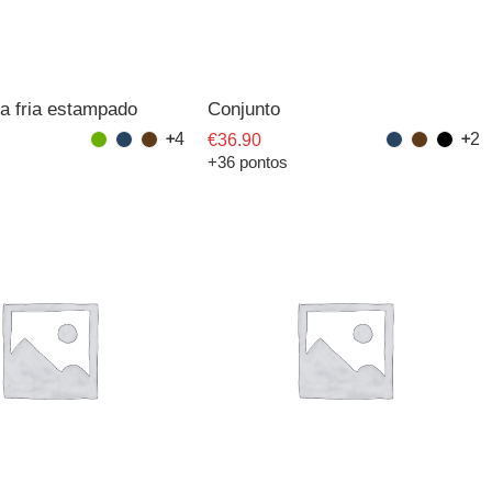
a fria estampado
Conjunto
4
2
€
36.90
+36 pontos