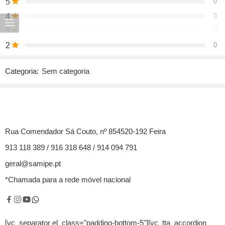
5
0
4
0
3
0
2
0
1
0
Categoria:
Sem categoria
Seja o primeiro a avaliar “Camisola amarela”
Comentários
Rua Comendador Sá Couto, nº 854520-192 Feira
Não há comentários ainda.
913 118 389 / 916 318 648 / 914 094 791
geral@samipe.pt
*Chamada para a rede móvel nacional
[vc_separator el_class="padding-bottom-5"][vc_tta_accordion