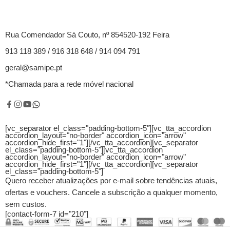
Rua Comendador Sá Couto, nº 854520-192 Feira
913 118 389 / 916 318 648 / 914 094 791
geral@samipe.pt
*Chamada para a rede móvel nacional
[vc_separator el_class="padding-bottom-5"][vc_tta_accordion
accordion_layout="no-border" accordion_icon="arrow"
accordion_hide_first="1"]
[/vc_tta_accordion][vc_separator
el_class="padding-bottom-5"][vc_tta_accordion
accordion_layout="no-border" accordion_icon="arrow"
accordion_hide_first="1"]
[/vc_tta_accordion][vc_separator
el_class="padding-bottom-5"]
Quero receber atualizações por e-mail sobre tendências atuais,
ofertas e vouchers.
Cancele a subscrição a qualquer momento,
sem custos.
[contact-form-7 id="210"]