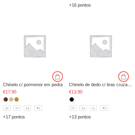
+16 pontos
Chinelo c/ pormenor em pedra
Chinelo de dedo c/ tiras cruzadas
€
17.90
€
13.90
35
37
39
4
37
39
41
3
+17 pontos
+13 pontos