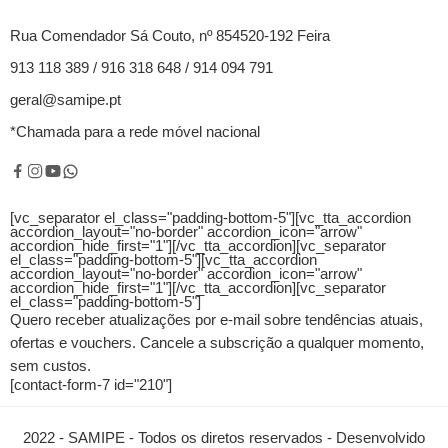
Rua Comendador Sá Couto, nº 854520-192 Feira
913 118 389 / 916 318 648 / 914 094 791
geral@samipe.pt
*Chamada para a rede móvel nacional
[vc_separator el_class="padding-bottom-5"][vc_tta_accordion
accordion_layout="no-border" accordion_icon="arrow"
accordion_hide_first="1"]
[/vc_tta_accordion][vc_separator
el_class="padding-bottom-5"][vc_tta_accordion
accordion_layout="no-border" accordion_icon="arrow"
accordion_hide_first="1"]
[/vc_tta_accordion][vc_separator
el_class="padding-bottom-5"]
Quero receber atualizações por e-mail sobre tendências atuais,
ofertas e vouchers.
Cancele a subscrição a qualquer momento,
sem custos.
[contact-form-7 id="210"]
2022 - SAMIPE - Todos os diretos reservados - Desenvolvido