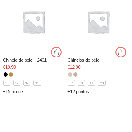
Chinelo de pele – 2401
Chinelos de pêlo
€
19.90
€
12.90
35
37
39
3
37
39
41
3
+19 pontos
+12 pontos