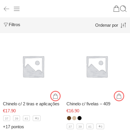
Filtros
Ordenar por
Chinelo c/ 2 tiras e aplicações
Chinelo c/ fivelas – 409
€
17.90
€
16.90
37
39
41
3
+17 pontos
37
39
41
3