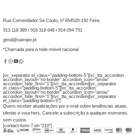
Rua Comendador Sá Couto, nº 854520-192 Feira
913 118 389 / 916 318 648 / 914 094 791
geral@samipe.pt
*Chamada para a rede móvel nacional
[vc_separator el_class="padding-bottom-5"][vc_tta_accordion
accordion_layout="no-border" accordion_icon="arrow"
accordion_hide_first="1"]
[/vc_tta_accordion][vc_separator
el_class="padding-bottom-5"][vc_tta_accordion
accordion_layout="no-border" accordion_icon="arrow"
accordion_hide_first="1"]
[/vc_tta_accordion][vc_separator
el_class="padding-bottom-5"]
Quero receber atualizações por e-mail sobre tendências atuais,
ofertas e vouchers.
Cancele a subscrição a qualquer momento,
sem custos.
[contact-form-7 id="210"]