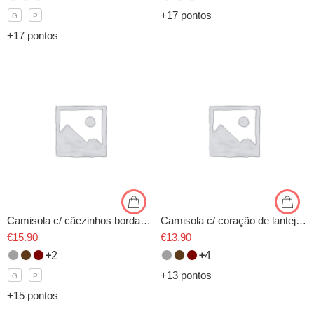
+17 pontos
G
P
+17 pontos
Camisola c/ cãezinhos bordados
Camisola c/ coração de lantejoulas
€
15.90
€
13.90
2
4
+13 pontos
G
P
+15 pontos