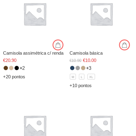
Camisola assimétrica c/ renda
Camisola básica
€
20.90
€
10.00
€
10.90
2
3
+20 pontos
M
L
XL
+10 pontos