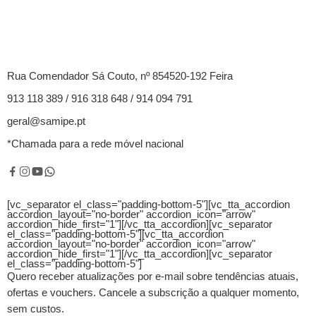
Rua Comendador Sá Couto, nº 854520-192 Feira
913 118 389 / 916 318 648 / 914 094 791
geral@samipe.pt
*Chamada para a rede móvel nacional
[vc_separator el_class="padding-bottom-5"][vc_tta_accordion
accordion_layout="no-border" accordion_icon="arrow"
accordion_hide_first="1"]
[/vc_tta_accordion][vc_separator
el_class="padding-bottom-5"][vc_tta_accordion
accordion_layout="no-border" accordion_icon="arrow"
accordion_hide_first="1"]
[/vc_tta_accordion][vc_separator
el_class="padding-bottom-5"]
Quero receber atualizações por e-mail sobre tendências atuais,
ofertas e vouchers.
Cancele a subscrição a qualquer momento,
sem custos.