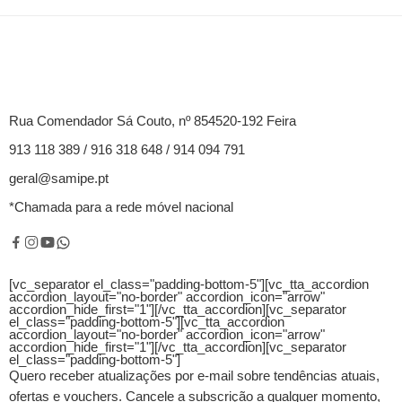
Rua Comendador Sá Couto, nº 854520-192 Feira
913 118 389 / 916 318 648 / 914 094 791
geral@samipe.pt
*Chamada para a rede móvel nacional
[vc_separator el_class="padding-bottom-5"][vc_tta_accordion
accordion_layout="no-border" accordion_icon="arrow"
accordion_hide_first="1"]
[/vc_tta_accordion][vc_separator
el_class="padding-bottom-5"][vc_tta_accordion
accordion_layout="no-border" accordion_icon="arrow"
accordion_hide_first="1"]
[/vc_tta_accordion][vc_separator
el_class="padding-bottom-5"]
Quero receber atualizações por e-mail sobre tendências atuais,
ofertas e vouchers.
Cancele a subscrição a qualquer momento,