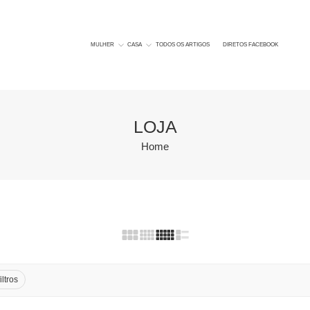
MULHER
CASA
TODOS OS ARTIGOS
DIRETOS FACEBOOK
LOJA
Home
iltros