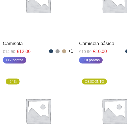
Camisola
Camisola básica
1
€
12.00
€
10.00
€
14.90
€
10.90
+12 pontos
+10 pontos
-24%
DESCONTO