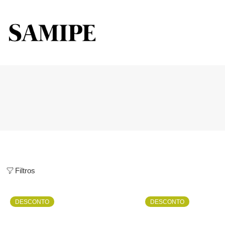
Filtros
DESCONTO
DESCONTO