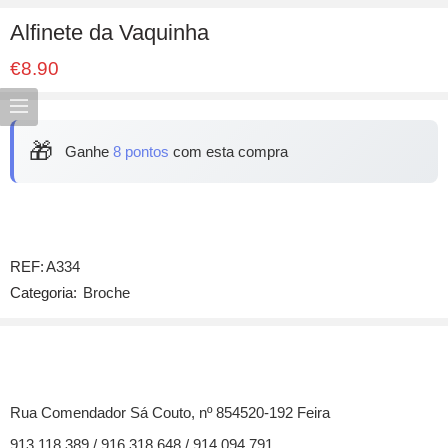
Alfinete da Vaquinha
€
8.90
🎁
Ganhe
8 pontos
com esta compra
REF:
A334
Categoria:
Broche
Rua Comendador Sá Couto, nº 854520-192 Feira
913 118 389 / 916 318 648 / 914 094 791