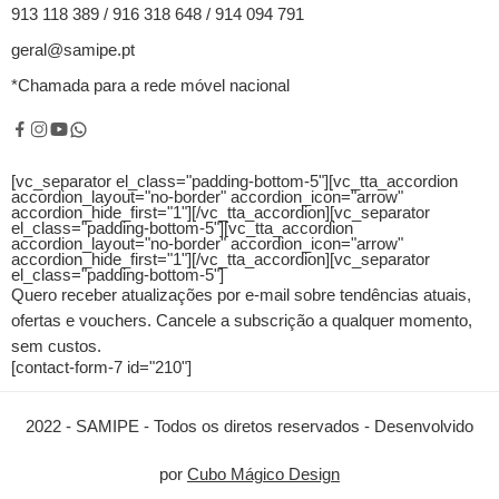
913 118 389 / 916 318 648 / 914 094 791
geral@samipe.pt
*Chamada para a rede móvel nacional
[vc_separator el_class="padding-bottom-5"][vc_tta_accordion
accordion_layout="no-border" accordion_icon="arrow"
accordion_hide_first="1"]
[/vc_tta_accordion][vc_separator
el_class="padding-bottom-5"][vc_tta_accordion
accordion_layout="no-border" accordion_icon="arrow"
accordion_hide_first="1"]
[/vc_tta_accordion][vc_separator
el_class="padding-bottom-5"]
Quero receber atualizações por e-mail sobre tendências atuais,
ofertas e vouchers.
Cancele a subscrição a qualquer momento,
sem custos.
[contact-form-7 id="210"]
2022 - SAMIPE - Todos os diretos reservados - Desenvolvido
por
Cubo Mágico Design