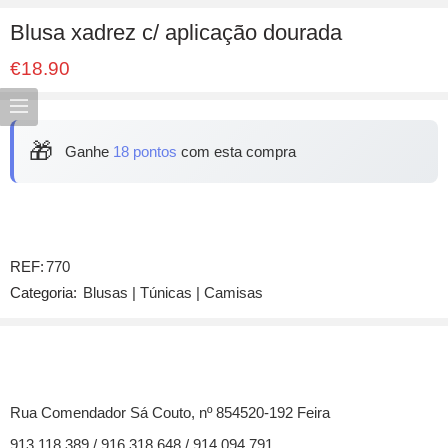
Blusa xadrez c/ aplicação dourada
€
18.90
🎁
Ganhe
18 pontos
com esta compra
REF:
770
Categoria:
Blusas | Túnicas | Camisas
Rua Comendador Sá Couto, nº 854520-192 Feira
913 118 389 / 916 318 648 / 914 094 791