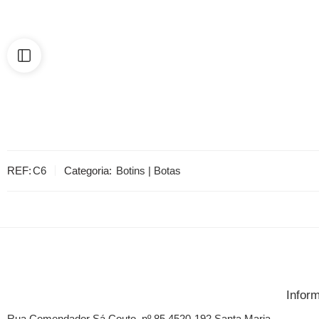
REF:
C6
Categoria:
Botins | Botas
Infor
Rua Comendador Sá Couto, nº 85 4520-192 Santa Maria