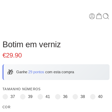
Botim em verniz
€
29.90
🎁
Ganhe
29 pontos
com esta compra
TAMANHO NÚMEROS
37
39
41
36
38
40
COR