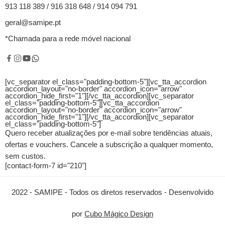
913 118 389 / 916 318 648 / 914 094 791
geral@samipe.pt
*Chamada para a rede móvel nacional
[vc_separator el_class="padding-bottom-5"][vc_tta_accordion
accordion_layout="no-border" accordion_icon="arrow"
accordion_hide_first="1"]
[/vc_tta_accordion][vc_separator
el_class="padding-bottom-5"][vc_tta_accordion
accordion_layout="no-border" accordion_icon="arrow"
accordion_hide_first="1"]
[/vc_tta_accordion][vc_separator
el_class="padding-bottom-5"]
Quero receber atualizações por e-mail sobre tendências atuais,
ofertas e vouchers.
Cancele a subscrição a qualquer momento,
sem custos.
[contact-form-7 id="210"]
2022 - SAMIPE - Todos os diretos reservados - Desenvolvido
por
Cubo Mágico Design