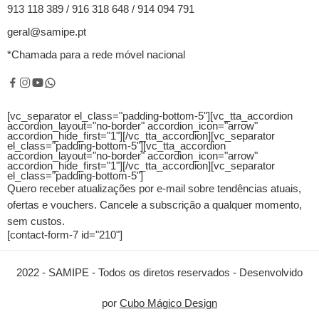
913 118 389 / 916 318 648 / 914 094 791
geral@samipe.pt
*Chamada para a rede móvel nacional
[vc_separator el_class="padding-bottom-5"][vc_tta_accordion
accordion_layout="no-border" accordion_icon="arrow"
accordion_hide_first="1"]
[/vc_tta_accordion][vc_separator
el_class="padding-bottom-5"][vc_tta_accordion
accordion_layout="no-border" accordion_icon="arrow"
accordion_hide_first="1"]
[/vc_tta_accordion][vc_separator
el_class="padding-bottom-5"]
Quero receber atualizações por e-mail sobre tendências atuais,
ofertas e vouchers.
Cancele a subscrição a qualquer momento,
sem custos.
[contact-form-7 id="210"]
2022 - SAMIPE - Todos os diretos reservados - Desenvolvido
por
Cubo Mágico Design