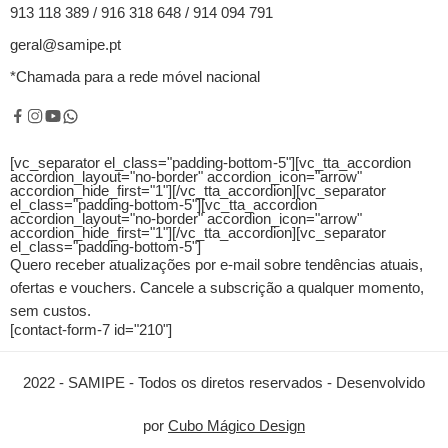
913 118 389 / 916 318 648 / 914 094 791
geral@samipe.pt
*Chamada para a rede móvel nacional
[vc_separator el_class="padding-bottom-5"][vc_tta_accordion
accordion_layout="no-border" accordion_icon="arrow"
accordion_hide_first="1"]
[/vc_tta_accordion][vc_separator
el_class="padding-bottom-5"][vc_tta_accordion
accordion_layout="no-border" accordion_icon="arrow"
accordion_hide_first="1"]
[/vc_tta_accordion][vc_separator
el_class="padding-bottom-5"]
Quero receber atualizações por e-mail sobre tendências atuais,
ofertas e vouchers.
Cancele a subscrição a qualquer momento,
sem custos.
[contact-form-7 id="210"]
2022 - SAMIPE - Todos os diretos reservados - Desenvolvido
por
Cubo Mágico Design