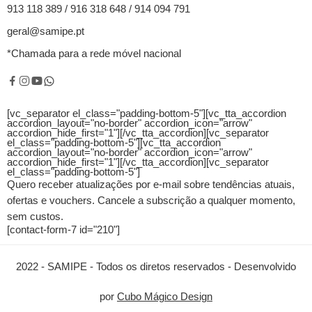
913 118 389 / 916 318 648 / 914 094 791
geral@samipe.pt
*Chamada para a rede móvel nacional
[vc_separator el_class="padding-bottom-5"][vc_tta_accordion
accordion_layout="no-border" accordion_icon="arrow"
accordion_hide_first="1"]
[/vc_tta_accordion][vc_separator
el_class="padding-bottom-5"][vc_tta_accordion
accordion_layout="no-border" accordion_icon="arrow"
accordion_hide_first="1"]
[/vc_tta_accordion][vc_separator
el_class="padding-bottom-5"]
Quero receber atualizações por e-mail sobre tendências atuais,
ofertas e vouchers.
Cancele a subscrição a qualquer momento,
sem custos.
[contact-form-7 id="210"]
2022 - SAMIPE - Todos os diretos reservados - Desenvolvido
por
Cubo Mágico Design