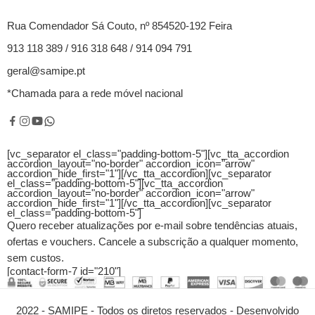
Rua Comendador Sá Couto, nº 854520-192 Feira
913 118 389 / 916 318 648 / 914 094 791
geral@samipe.pt
*Chamada para a rede móvel nacional
[vc_separator el_class="padding-bottom-5"][vc_tta_accordion
accordion_layout="no-border" accordion_icon="arrow"
accordion_hide_first="1"]
[/vc_tta_accordion][vc_separator
el_class="padding-bottom-5"][vc_tta_accordion
accordion_layout="no-border" accordion_icon="arrow"
accordion_hide_first="1"]
[/vc_tta_accordion][vc_separator
el_class="padding-bottom-5"]
Quero receber atualizações por e-mail sobre tendências atuais,
ofertas e vouchers.
Cancele a subscrição a qualquer momento,
sem custos.
[contact-form-7 id="210"]
2022 - SAMIPE - Todos os diretos reservados - Desenvolvido