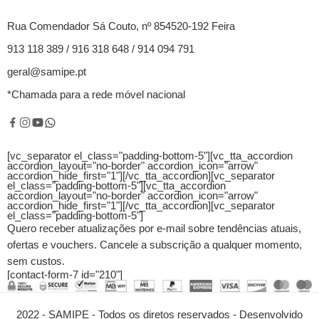
Rua Comendador Sá Couto, nº 854520-192 Feira
913 118 389 / 916 318 648 / 914 094 791
geral@samipe.pt
*Chamada para a rede móvel nacional
[vc_separator el_class="padding-bottom-5"][vc_tta_accordion
accordion_layout="no-border" accordion_icon="arrow"
accordion_hide_first="1"]
[/vc_tta_accordion][vc_separator
el_class="padding-bottom-5"][vc_tta_accordion
accordion_layout="no-border" accordion_icon="arrow"
accordion_hide_first="1"]
[/vc_tta_accordion][vc_separator
el_class="padding-bottom-5"]
Quero receber atualizações por e-mail sobre tendências atuais,
ofertas e vouchers.
Cancele a subscrição a qualquer momento,
sem custos.
[contact-form-7 id="210"]
2022 - SAMIPE - Todos os diretos reservados - Desenvolvido