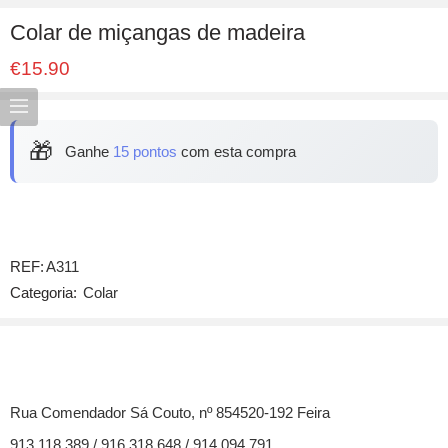
Colar de miçangas de madeira
€
15.90
🎁
Ganhe
15 pontos
com esta compra
REF:
A311
Categoria:
Colar
Rua Comendador Sá Couto, nº 854520-192 Feira
913 118 389 / 916 318 648 / 914 094 791