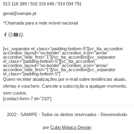
913 118 389 / 916 318 648 / 914 094 791
geral@samipe.pt
*Chamada para a rede móvel nacional
[vc_separator el_class="padding-bottom-5"][vc_tta_accordion
accordion_layout="no-border" accordion_icon="arrow"
accordion_hide_first="1"]
[/vc_tta_accordion][vc_separator
el_class="padding-bottom-5"][vc_tta_accordion
accordion_layout="no-border" accordion_icon="arrow"
accordion_hide_first="1"]
[/vc_tta_accordion][vc_separator
el_class="padding-bottom-5"]
Quero receber atualizações por e-mail sobre tendências atuais,
ofertas e vouchers.
Cancele a subscrição a qualquer momento,
sem custos.
[contact-form-7 id="210"]
2022 - SAMIPE - Todos os diretos reservados - Desenvolvido
por
Cubo Mágico Design