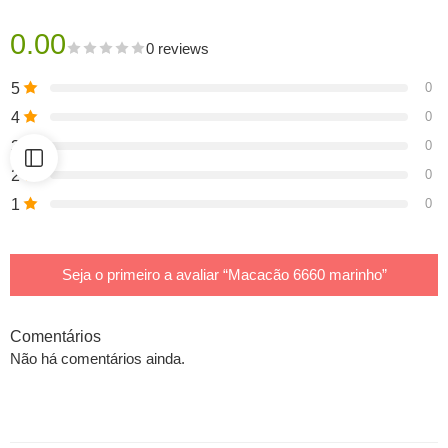
0.00
0 reviews
5
0
4
0
3
0
2
0
1
0
Seja o primeiro a avaliar “Macacão 6660 marinho”
Comentários
Não há comentários ainda.