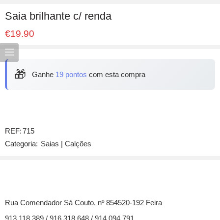
Saia brilhante c/ renda
€
19.90
🎁
Ganhe
19 pontos
com esta compra
REF:
715
Categoria:
Saias | Calções
Rua Comendador Sá Couto, nº 854520-192 Feira
913 118 389 / 916 318 648 / 914 094 791