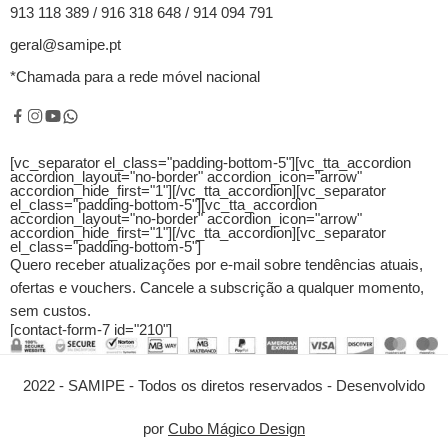
913 118 389 / 916 318 648 / 914 094 791
geral@samipe.pt
*Chamada para a rede móvel nacional
[vc_separator el_class="padding-bottom-5"][vc_tta_accordion
accordion_layout="no-border" accordion_icon="arrow"
accordion_hide_first="1"]
[/vc_tta_accordion][vc_separator
el_class="padding-bottom-5"][vc_tta_accordion
accordion_layout="no-border" accordion_icon="arrow"
accordion_hide_first="1"]
[/vc_tta_accordion][vc_separator
el_class="padding-bottom-5"]
Quero receber atualizações por e-mail sobre tendências atuais,
ofertas e vouchers.
Cancele a subscrição a qualquer momento,
sem custos.
[contact-form-7 id="210"]
2022 - SAMIPE - Todos os diretos reservados - Desenvolvido
por
Cubo Mágico Design