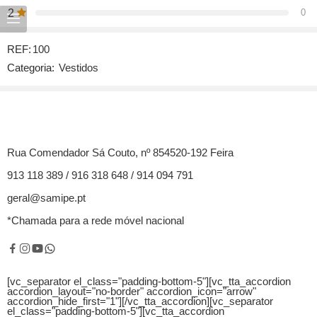
2
0
1
0
REF:
100
Categoria:
Vestidos
Seja o primeiro a avaliar “Vestido zebra”
Comentários
Não há comentários ainda.
Rua Comendador Sá Couto, nº 854520-192 Feira
913 118 389 / 916 318 648 / 914 094 791
geral@samipe.pt
*Chamada para a rede móvel nacional
[vc_separator el_class="padding-bottom-5"][vc_tta_accordion
accordion_layout="no-border" accordion_icon="arrow"
accordion_hide_first="1"]
[/vc_tta_accordion][vc_separator
el_class="padding-bottom-5"][vc_tta_accordion