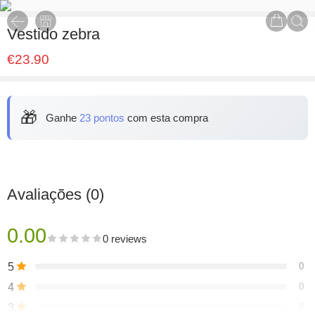
Vestido zebra
€
23.90
🎁
Ganhe
23 pontos
com esta compra
Avaliações (0)
0.00
0 reviews
5
0
4
0
3
0