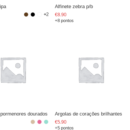
lipa
Alfinete zebra p/b
2
€
8.90
+8 pontos
/ pormenores dourados
Argolas de corações brilhantes
€
5.90
+5 pontos