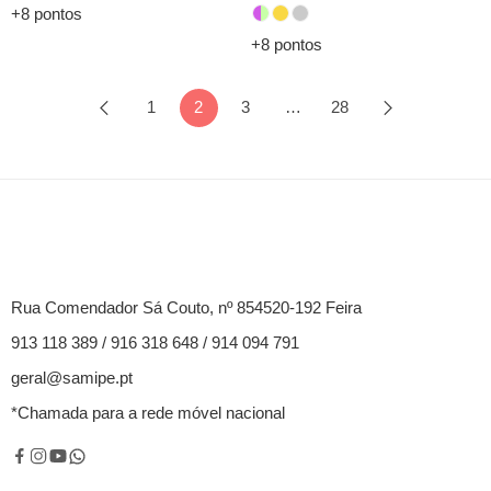
+8 pontos
+8 pontos
1
2
3
…
28
Rua Comendador Sá Couto, nº 854520-192 Feira
913 118 389 / 916 318 648 / 914 094 791
geral@samipe.pt
*Chamada para a rede móvel nacional