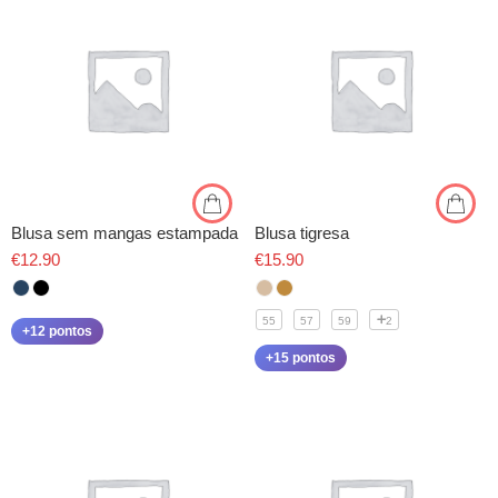
Blusa sem mangas estampada
Blusa tigresa
€
12.90
€
15.90
55
57
59
2
+12 pontos
+15 pontos