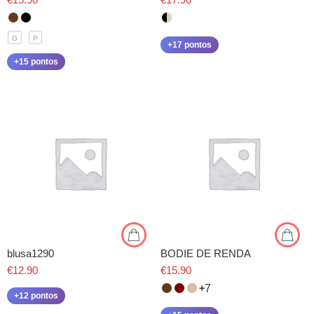
€
15.90
€
17.90
G
P
+17 pontos
+15 pontos
blusa1290
BODIE DE RENDA
€
12.90
€
15.90
7
+12 pontos