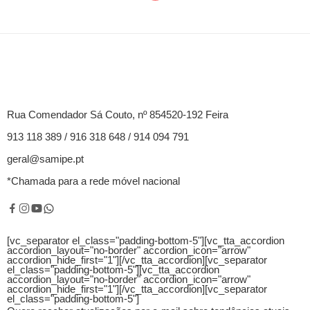
Rua Comendador Sá Couto, nº 854520-192 Feira
913 118 389 / 916 318 648 / 914 094 791
geral@samipe.pt
*Chamada para a rede móvel nacional
[vc_separator el_class="padding-bottom-5"][vc_tta_accordion
accordion_layout="no-border" accordion_icon="arrow"
accordion_hide_first="1"]
[/vc_tta_accordion][vc_separator
el_class="padding-bottom-5"][vc_tta_accordion
accordion_layout="no-border" accordion_icon="arrow"
accordion_hide_first="1"]
[/vc_tta_accordion][vc_separator
el_class="padding-bottom-5"]