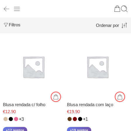
Filtros
Ordenar por
Blusa rendada c/ folho
Blusa rendada com laço
€
12.90
€
19.90
3
1
+12 pontos
+19 pontos