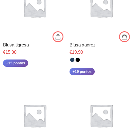
Blusa tigresa
Blusa xadrez
€
15.90
€
19.90
+15 pontos
+19 pontos