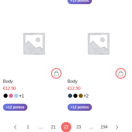
+15 pontos
Body
Body
€
12.90
€
12.90
1
2
+12 pontos
+12 pontos
1
…
21
22
23
…
194