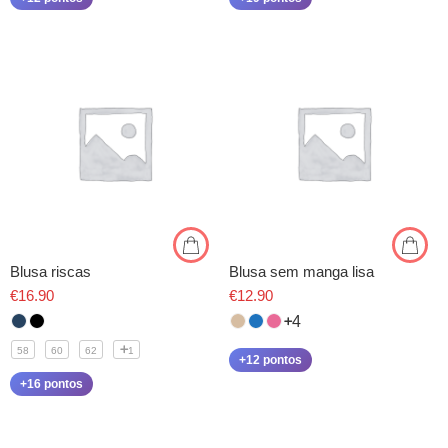
Blusa riscas
Blusa sem manga lisa
€
16.90
€
12.90
4
58
60
62
1
+12 pontos
+16 pontos